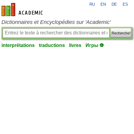
RU
EN
DE
ES
fr-academic.com
Dictionnaires et Encyclopédies sur 'Academic'
Recherche!
interprétations
traductions
livres
Игры ⚽